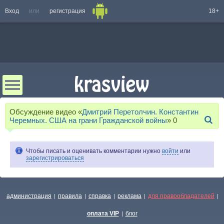
Вход
или
регистрация
18+
Обсуждение видео «
Дмитрий Перетолчин. Константин
Черемных. США на грани Гражданской войны
»
0
Чтобы писать и оценивать комментарии нужно
войти
или
зарегистрироваться
администрация
правила
справка
реклама
для правообладателей
|
|
|
|
|
оплата VIP
блог
|