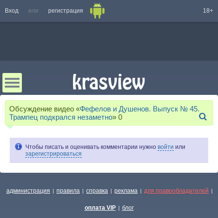
Вход
или
регистрация
18+
Обсуждение видео «
Фефелов и Душенов. Выпуск № 45.
Трампец подкрался незаметно
»
0
Чтобы писать и оценивать комментарии нужно
войти
или
зарегистрироваться
администрация
правила
справка
реклама
для правообладателей
|
|
|
|
|
оплата VIP
блог
|