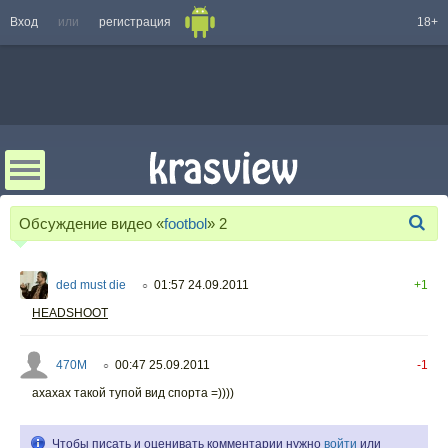
Вход
или
регистрация
18+
Обсуждение видео «
footbol
»
2
ded must die
01:57 24.09.2011
+1
○
HEADSHOOT
470M
00:47 25.09.2011
-1
○
ахахах такой тупой вид спорта =))))
Чтобы писать и оценивать комментарии нужно
войти
или