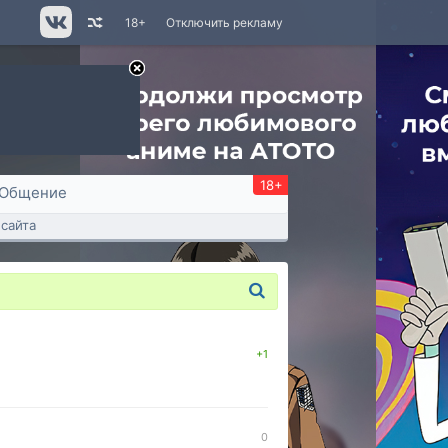
18+
Отключить рекламу
18+
Общение
сайта
+1
0