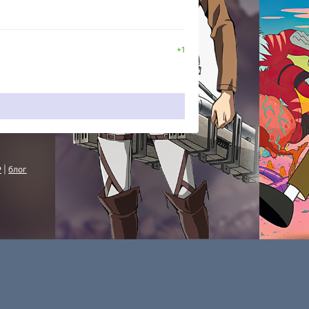
+1
P
|
блог