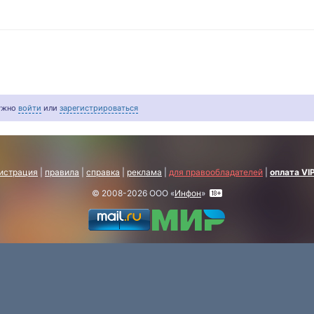
нужно
войти
или
зарегистрироваться
истрация
|
правила
|
справка
|
реклама
|
для правообладателей
|
оплата VI
© 2008-2026 ООО «
Инфон
»