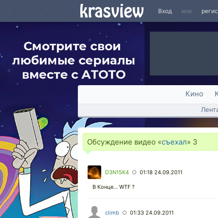
Вход
или
реги
Кино
Лент
Обсуждение видео «
съехал
»
3
D3N15K4
01:18 24.09.2011
○
В Конце... WTF ?
climb
01:33 24.09.2011
○