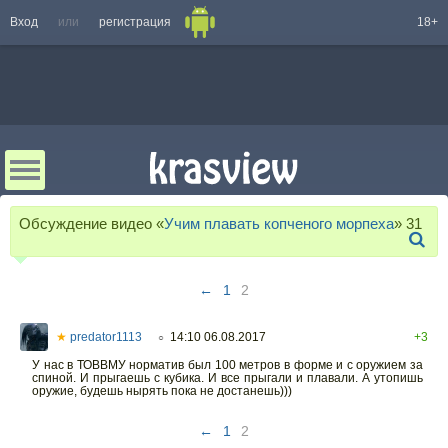
Вход
или
регистрация
18+
Обсуждение видео «
Учим плавать копченого морпеха
»
31
←
1
2
★
predator1113
14:10 06.08.2017
+3
○
У нас в ТОВВМУ норматив был 100 метров в форме и с оружием за
спиной. И прыгаешь с кубика. И все прыгали и плавали. А утопишь
оружие, будешь нырять пока не достанешь)))
←
1
2