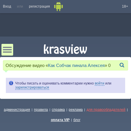
Вход
или
регистрация
18+
Обсуждение видео «
Как Собчак пинала Алексея
»
0
Чтобы писать и оценивать комментарии нужно
войти
или
зарегистрироваться
администрация
правила
справка
реклама
для правообладателей
|
|
|
|
|
оплата VIP
блог
|