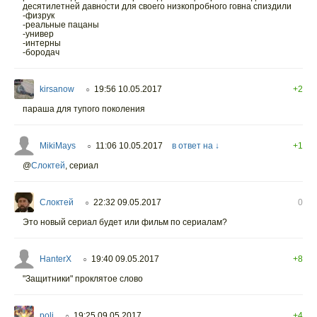
десятилетней давности для своего низкопробного говна спиздили
-физрук
-реальные пацаны
-универ
-интерны
-бородач
kirsanow
19:56 10.05.2017
+2
○
параша для тупого поколения
MikiMays
11:06 10.05.2017
в ответ на ↓
+1
○
@
Слоктей
,
сериал
Слоктей
22:32 09.05.2017
0
○
Это новый сериал будет или фильм по сериалам?
HanterX
19:40 09.05.2017
+8
○
"Защитники" проклятое слово
poli
19:25 09.05.2017
+4
○