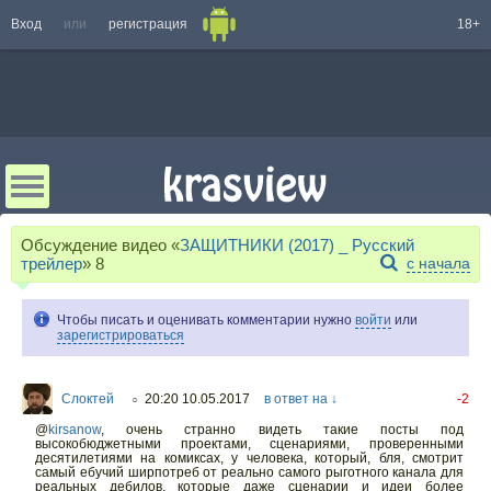
Вход
или
регистрация
18+
Обсуждение видео «
ЗАЩИТНИКИ (2017) _ Русский
трейлер
»
8
с начала
Чтобы писать и оценивать комментарии нужно
войти
или
зарегистрироваться
Слоктей
20:20 10.05.2017
в ответ на ↓
-2
○
@
kirsanow
,
очень странно видеть такие посты под
высокобюджетными проектами, сценариями, проверенными
десятилетиями на комиксах, у человека, который, бля, смотрит
самый ебучий ширпотреб от реально самого рыготного канала для
реальных дебилов, которые даже сценарии и идеи более