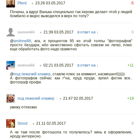
Pferd
23:26 03.05.2017
-5
○
Почаны, а вдруг Ванька специально так херово делает чтоб у людей
бомбило и видос выводился в верх по топу?
razoom89
21:39 03.05.2017
в ответ на ↓
0
○
@
andrew88
,
ага, и процентов 95 из этой толпы "фотографов"
просто бездари, ибо качественно сфотать совсем не легко, плюс
еще обработать фото надо грамотно
andrew88
02:21 03.05.2017
в ответ на ↓
+11
○
@
под лежачий хламер
,
ставлю плюс за коммент, насмешил!))))))
А фотографов сейчас как г*на, пруд пруди, купил фотик все..
фотограф профи.
под лежачий хламер
21:47 02.05.2017
+19
○
увижу отпизжю
Sinod
21:11 02.05.2017
0
○
А че там после фотошопа то получилось? кинь в оформление,
нроду интересно.