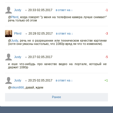
Justy
20:33 02.05.2017
в ответ на ↓
-1
○
@
Pferd
,
когда говорят "у меня на телефоне камера лучше снимает"
речь только об этом
Pferd
20:28 02.05.2017
в ответ на ↓
-3
○
@
Justy
,
речь не о разрешении или техническом качестве картинки
(хотя они ужасны настолько, что 1080p вряд ли что то изменили).
Justy
20:27 02.05.2017
-5
○
и еше что-нибудь про качество видео на портале, который не
держит 1080р
Justy
20:25 02.05.2017
в ответ на ↓
+1
○
@
nikon866
,
давай, ждем
Ранее