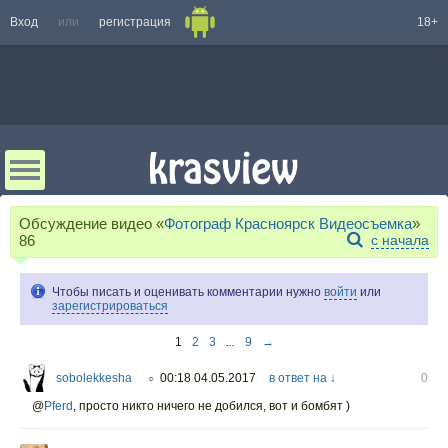
Вход
или
регистрация
18+
Обсуждение видео «
Фотограф Красноярск Видеосъемка
»
86
с начала
Чтобы писать и оценивать комментарии нужно
войти
или
зарегистрироваться
1
2
3
...
9
→
sobolekkesha
00:18 04.05.2017
в ответ на ↓
0
○
@
Pferd
,
просто никто ничего не добился, вот и бомбят )