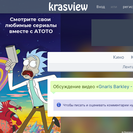
Вход
или
реги
Кино
Лент
Обсуждение видео «
Gnarls Barkley 
Чтобы писать и оценивать комментарии 
админ