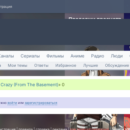
страция
Каналы
Сериалы
Фильмы
Аниме
Радио
Люди
а
Мои темы
Ответы
Избранное
Лучшие
Обсуждение 
- Crazy (From The Basement)
»
0
нужно
войти
или
зарегистрироваться
истрация
|
правила
|
справка
|
реклама
|
для правообладателей
|
оплата VI