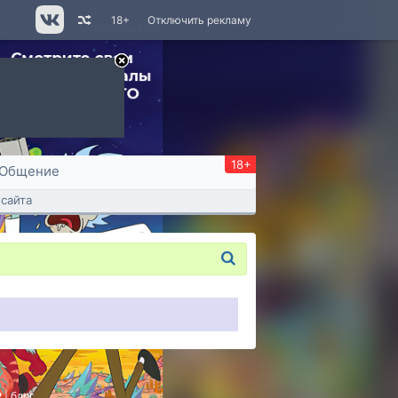
18+
Отключить рекламу
18+
Общение
сайта
P
|
блог