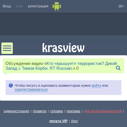
Вход
или
регистрация
18+
Обсуждение видео «
Кто «крышует» террористов? Дикий
Запад с Тимом Керби. RT Russian.
»
0
Чтобы писать и оценивать комментарии нужно
войти
или
зарегистрироваться
администрация
правила
справка
реклама
для правообладателей
|
|
|
|
|
оплата VIP
блог
|