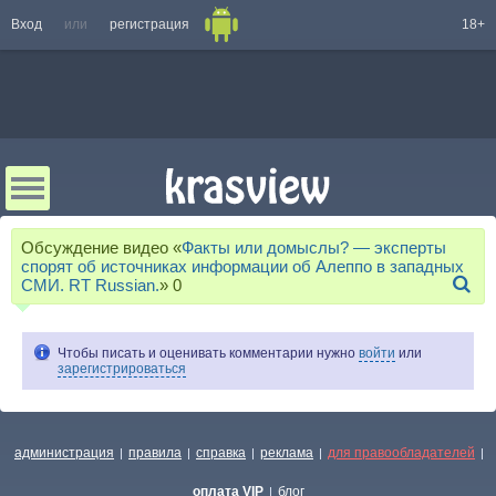
Вход
или
регистрация
18+
Обсуждение видео «
Факты или домыслы? — эксперты
спорят об источниках информации об Алеппо в западных
СМИ. RT Russian.
»
0
Чтобы писать и оценивать комментарии нужно
войти
или
зарегистрироваться
администрация
правила
справка
реклама
для правообладателей
|
|
|
|
|
оплата VIP
блог
|