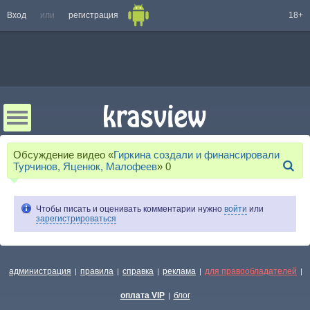
Вход
или
регистрация
18+
Обсуждение видео «
Гиркина создали и финансировали
Турчинов, Яценюк, Малофеев
»
0
Чтобы писать и оценивать комментарии нужно
войти
или
зарегистрироваться
администрация
правила
справка
реклама
для правообладателей
|
|
|
|
|
оплата VIP
блог
|