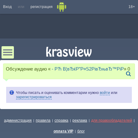
Вход
или
регистрация
18+
Обсуждение аудио «
- РЋ В¦вЂќР”Р¤S2РівЂњвЂ™РіP
»
0
Чтобы писать и оценивать комментарии нужно
войти
или
зарегистрироваться
администрация
правила
справка
реклама
для правообладателей
|
|
|
|
|
оплата VIP
блог
|