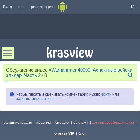
Вход
или
регистрация
18+
Обсуждение видео «
Warhammer 40000. Аспектные войска
эльдар. Часть 2
»
0
Чтобы писать и оценивать комментарии нужно
войти
или
зарегистрироваться
администрация
правила
справка
реклама
для правообладателей
|
|
|
|
|
оплата VIP
блог
|