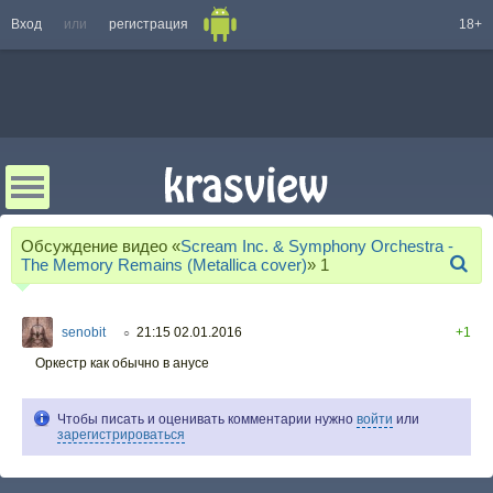
Вход
или
регистрация
18+
Обсуждение видео «
Scream Inc. & Symphony Orchestra -
The Memory Remains (Metallica cover)
»
1
senobit
21:15 02.01.2016
+1
○
Оркестр как обычно в анусе
Чтобы писать и оценивать комментарии нужно
войти
или
зарегистрироваться