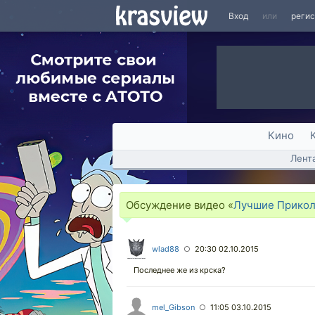
Вход
или
реги
Кино
Лент
Обсуждение видео «
Лучшие Прикол
wlad88
20:30 02.10.2015
○
Последнее же из крска?
mel_Gibson
11:05 03.10.2015
○