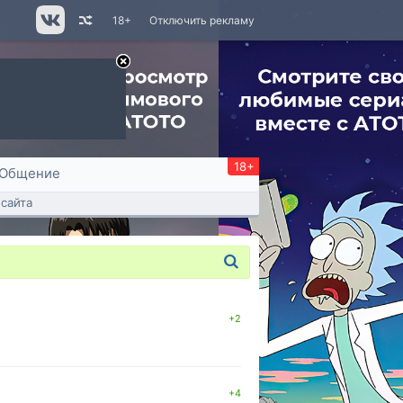
18+
Отключить рекламу
18+
Общение
сайта
+2
+4