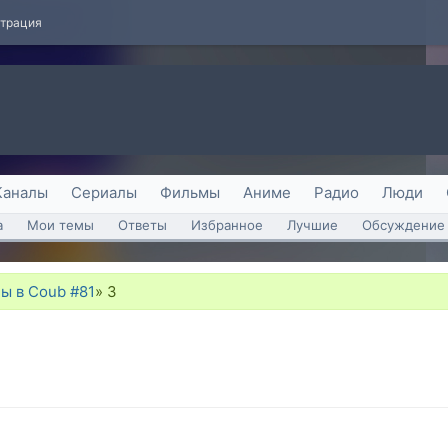
страция
Каналы
Сериалы
Фильмы
Аниме
Радио
Люди
а
Мои темы
Ответы
Избранное
Лучшие
Обсуждение 
ы в Coub #81
»
3