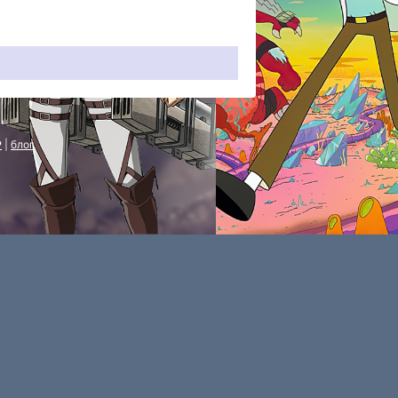
P
|
блог