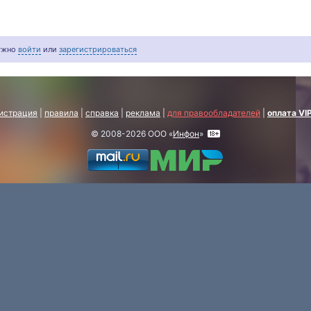
нужно
войти
или
зарегистрироваться
истрация
|
правила
|
справка
|
реклама
|
для правообладателей
|
оплата VI
© 2008-2026 ООО «
Инфон
»