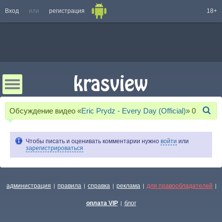
Вход
или
регистрация
18+
Обсуждение видео «
Eric Prydz - Every Day (Official)
»
0
Чтобы писать и оценивать комментарии нужно
войти
или
зарегистрироваться
администрация
правила
справка
реклама
для правообладателей
|
|
|
|
|
оплата VIP
блог
|