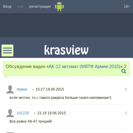
Вход
или
регистрация
18+
Обсуждение видео «
АК-12 автомат (МВТФ Армия-2015)
»
3
Hypee
15:27 19.06.2015
0
○
если честно, то с такого ракурса больше галил напоминает)
101225
21:19 19.06.2015
0
○
Все ровно АК-47 лучший!