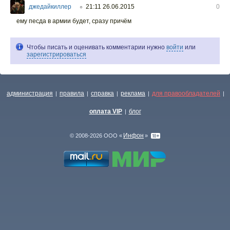
джедайкиллер
21:11 26.06.2015
0
○
ему песда в армии будет, сразу причём
Чтобы писать и оценивать комментарии нужно
войти
или
зарегистрироваться
администрация
правила
справка
реклама
для правообладателей
|
|
|
|
|
оплата VIP
блог
|
Инфон
© 2008-2026 ООО «
»