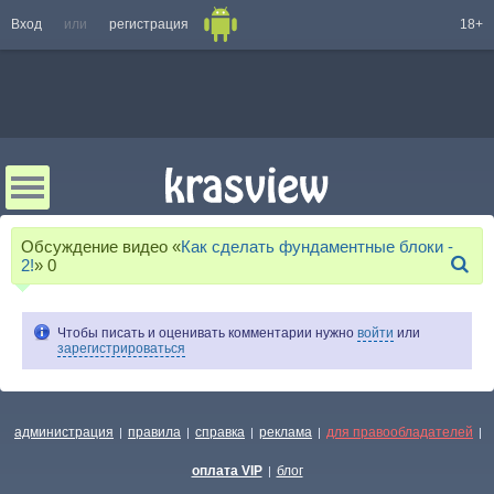
Вход
или
регистрация
18+
Обсуждение видео «
Как сделать фундаментные блоки -
2!
»
0
Чтобы писать и оценивать комментарии нужно
войти
или
зарегистрироваться
администрация
правила
справка
реклама
для правообладателей
|
|
|
|
|
оплата VIP
блог
|