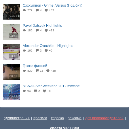
Oxxxymiron - Grime, Versus (Под бит)
279
4
+33
01:03
Pavel Datsyuk Highlights
186
4
+23
03:52
Alexander Ovechkin - Highlights
162
3
+9
03:45
Трюк с фишкой
830
15
−38
00:02
NBA All-Star Weekend 2012 mixtape
94
2
+8
03:32
администрация
правила
справка
реклама
для правообладателей
|
|
|
|
|
оплата VIP
блог
|