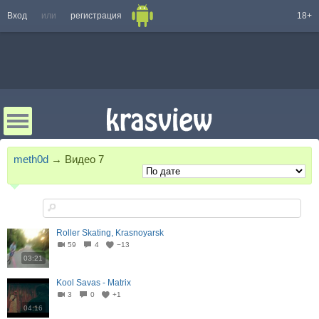
Вход
или
регистрация
18+
meth0d
→
Видео
7
Roller Skating, Krasnoyarsk
59
4
−13
03:21
Kool Savas - Matrix
3
0
+1
04:16