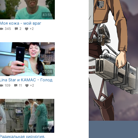
43:59
Моя кожа - мой враг
345
2
+2
05:08
Lina Star и КАМАС - Голод
109
11
+2
46:54
Радикальная хирургия.