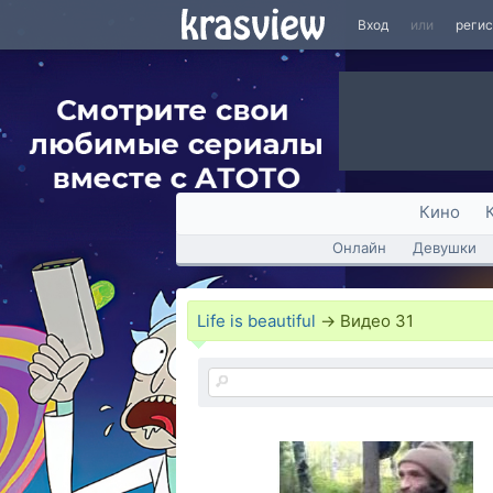
Вход
или
реги
Кино
Онлайн
Девушки
Life is beautiful
→
Видео
31