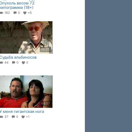
Опухоль весом 72
килограмма (18+)
182
0
+5
43:25
Судьба альбиносов
44
0
0
44:07
У меня гигантская нога
37
0
+1