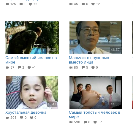
125
1
+2
45
0
+2
45:25
46:57
Самый высокий человек в
Мальчик с опухолью
мире
вместо лица
57
2
+1
85
5
0
15:47
44:50
Хрустальная девочка
Самый толстый человек в
мире
205
0
0
590
6
+7