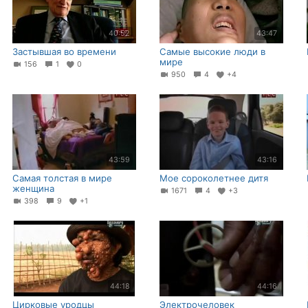
40:52
43:47
Застывшая во времени
Самые высокие люди в
мире
156
1
0
950
4
+4
43:59
43:16
Самая толстая в мире
Мое сороколетнее дитя
женщина
1671
4
+3
398
9
+1
44:18
44:16
Цирковые уродцы
Электрочеловек