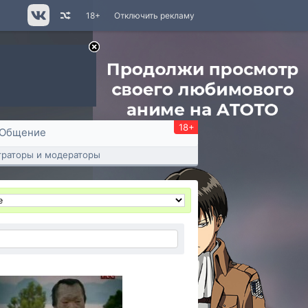
18+
Отключить рекламу
18+
Общение
раторы и модераторы