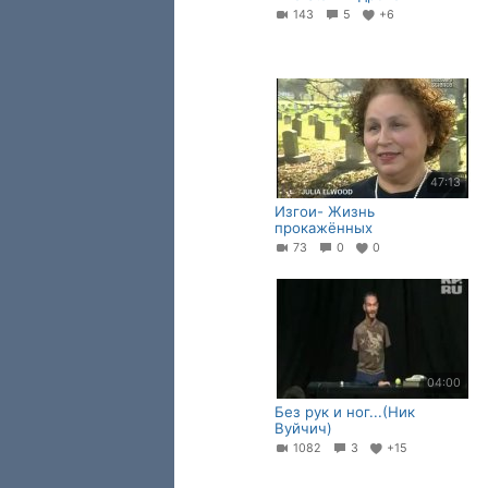
143
5
+6
47:13
Изгои- Жизнь
прокажённых
73
0
0
04:00
Без рук и ног...(Ник
Вуйчич)
1082
3
+15