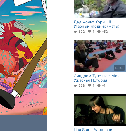
02:05
Дед мочит Коры!!!!!
Угарный ягодник (маты)
692
1
+52
43:49
Синдром Туретта - Моя
Ужасная История
338
1
+1
03:45
Lina Star - Адреналин