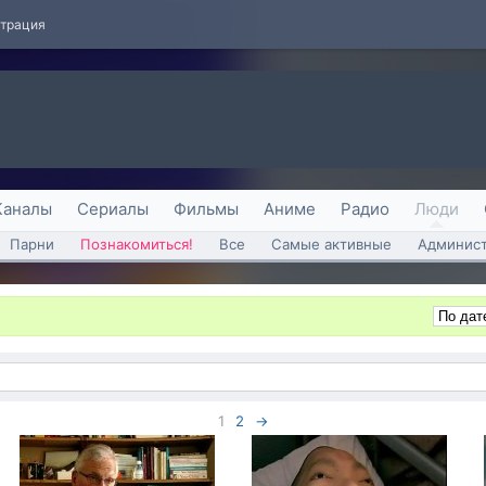
страция
Каналы
Сериалы
Фильмы
Аниме
Радио
Люди
Парни
Познакомиться!
Все
Самые активные
Админист
1
2
→