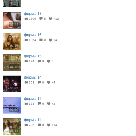
00:35
формы 17
2699
5
−12
01:44
формы 16
1364
0
+4
01:16
формы 15
124
0
0
04:12
формы 14
263
0
+4
03:23
формы 12
173
0
+2
01:10
формы 11
726
0
+14
03:13