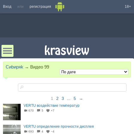
Вход
или
регистрация
18+
Cиbиpяk
→
Видео
99
1
2
3
...
5
→
VERTU воздействие температур
670
5
+7
00:32
VERTU определение прочности дисплея
693
4
−4