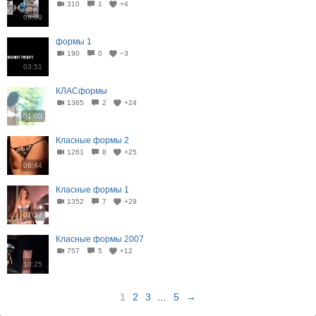
310
1
+4
05:09
формы 1
190
0
−3
03:51
КЛАСформы
1365
2
+24
01:00
Класные формы 2
1261
8
+25
06:44
Класные формы 1
1352
7
+29
07:37
Класные формы 2007
757
5
+12
10:25
1
2
3
...
5
→