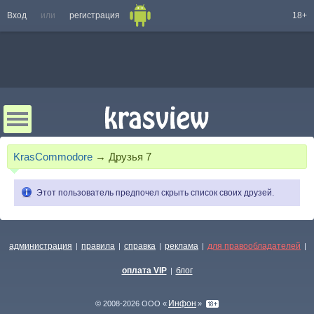
Вход
или
регистрация
18+
KrasCommodore
→
Друзья
7
Этот пользователь предпочел скрыть список своих друзей.
администрация
правила
справка
реклама
для правообладателей
|
|
|
|
|
оплата VIP
блог
|
Инфон
© 2008-2026 ООО «
»