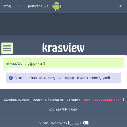
Вход
или
регистрация
18+
StepaAA
→
Друзья
1
Этот пользователь предпочел скрыть список своих друзей.
администрация
правила
справка
реклама
для правообладателей
|
|
|
|
|
оплата VIP
блог
|
Инфон
© 2008-2026 ООО «
»