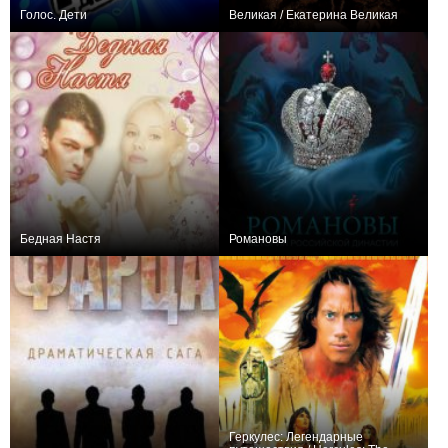
Голос. Дети
Великая / Екатерина Великая
38,870
55
1339
23,512
24
1194
Бедная Настя
Романовы
718,851
127
1027
18,995
8
827
Геркулес: Легендарные