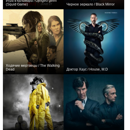
Игра в кальмара / Ojingeo geim
(Squid Game)
Черное зеркало / Black Mirror
430,686
22
25743
845,610
36
22901
Ходячие мертвецы / The Walking
Dead
Доктор Хаус / House, M.D
1,697,089
187
22111
4,622,036
183
21110