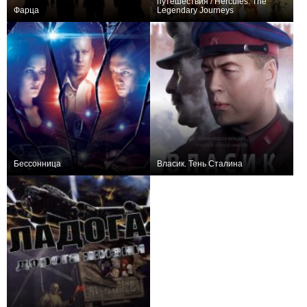
путешествия / Hercules: The
Фарца
Legendary Journeys
16,162
9
729
21,998
113
701
Бессонница
Власик. Тень Сталина
71,345
17
359
31,638
14
339