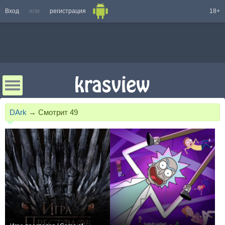
Вход
или
регистрация
18+
DArk
→
Смотрит
49