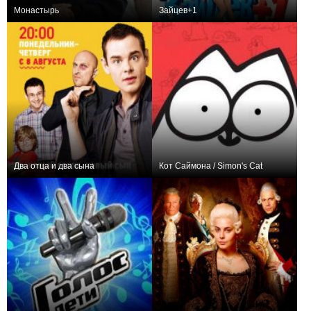
Монастырь
Зайцев+1
12,672
6
1848
157,605
65
1717
Два отца и два сына
Кот Саймона / Simon's Cat
115,297
60
1651
135,177
156
1556