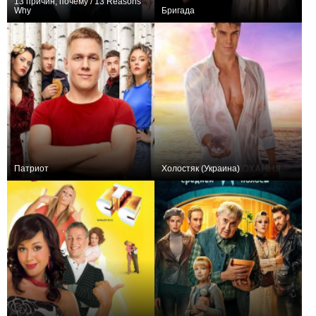
13 причин, почему / 13 Reasons
Why
Бригада
722,631
52
7999
275,603
35
7571
Патриот
Холостяк (Украина)
376,790
70
6274
558,387
175
5797