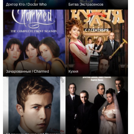
Доктор Кто / Doctor Who
Битва Экстрасенсов
1,411,703
239
10934
1,535,285
466
9374
Зачарованные / Charmed
Кухня
3,227,061
175
8291
909,930
131
8251