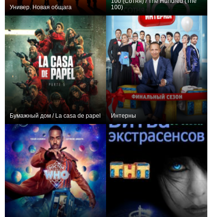
100 (Сотня) / The Hundred (The
Универ. Новая общага
100)
261,335
298
15041
974,661
104
14375
Бумажный дом / La casa de papel
Интерны
1,895,212
49
14232
2,704,396
278
13143