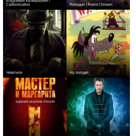
Блудливая Калифорния /
Californication
Робоцып / Robot Chicken
581,444
87
4734
299,337
230
4486
Чикатило
Ну, погоди!
70,454
17
4472
136,413
20
3756