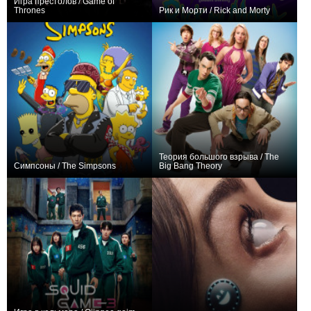
Игра престолов / Game of
Thrones
Рик и Морти / Rick and Morty
6,301,028
116
52943
2,709,056
104
39198
Теория большого взрыва / The
Симпсоны / The Simpsons
Big Bang Theory
5,509,862
805
27711
7,933,473
280
26771