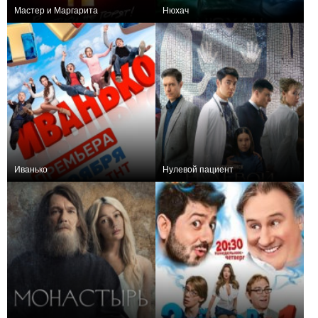
Мастер и Маргарита
Нюхач
4,476
10
2790
132,030
32
2727
Иванько
Нулевой пациент
74,190
38
2472
29,814
7
2275