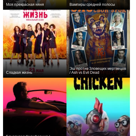
Моя прекрасная няня
Вампиры средней полосы
1,437,414
176
5545
105,162
27
4884
Эш против Зловещих мертвецов
Сладкая жизнь
/ Ash vs Evil Dead
309,118
22
4818
110,012
32
4777