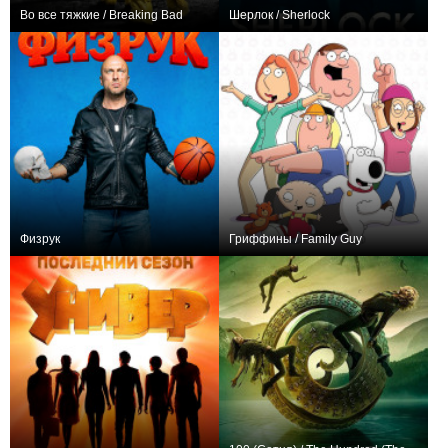
Во все тяжкие / Breaking Bad
Шерлок / Sherlock
1,694,308
62
20353
960,872
18
18363
Физрук
Гриффины / Family Guy
1,285,447
79
16673
2,206,297
458
15908