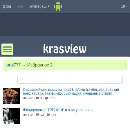
Вход
или
регистрация
18+
tural777
→
Избранное
2
Страшнейшие нокауты head-kick'ами (кикбоксинг, тайский
бокс, каратэ, таеквондо, рукопашка, смешаные стили)
844
3
+10
03:27
Шварценеггер-ТРЕНИНГ и выступления...
619
12
+46
04:33