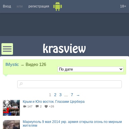
Вход
или
регистрация
18+
lMystic
→
Видео
126
1
2
3
...
7
→
Крым и Юго восток. Глазами Цербера
147
2
+26
14:20
Мариуполь 9 мая 2014 укр. армия открыла огонь по мирным
жителям