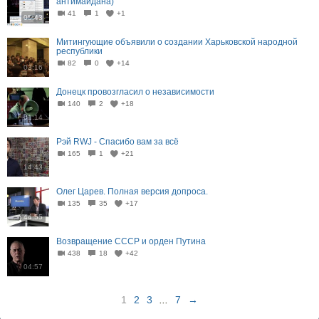
антимайдана)
41
1
+1
05:43
Митингующие объявили о создании Харьковской народной
республики
82
0
+14
03:16
Донецк провозгласил о независимости
140
2
+18
01:14
Рэй RWJ - Спасибо вам за всё
165
1
+21
14:43
Олег Царев. Полная версия допроса.
135
35
+17
44:55
Возвращение СССР и орден Путина
438
18
+42
04:57
1
2
3
...
7
→