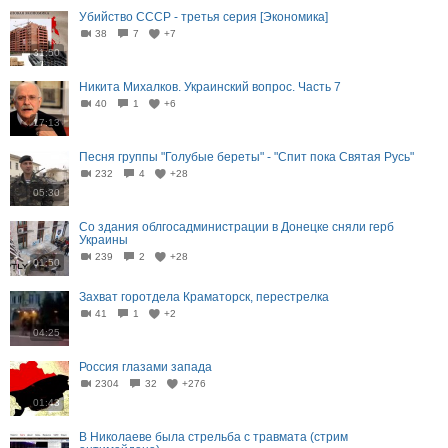
Убийство СССР - третья серия [Экономика]
38
7
+7
31:50
Никита Михалков. Украинский вопрос. Часть 7
40
1
+6
17:13
Песня группы "Голубые береты" - "Спит пока Святая Русь"
232
4
+28
05:30
Со здания облгосадминистрации в Донецке сняли герб
Украины
239
2
+28
01:50
Захват горотдела Краматорск, перестрелка
41
1
+2
04:25
Россия глазами запада
2304
32
+276
01:43
В Николаеве была стрельба с травмата (стрим