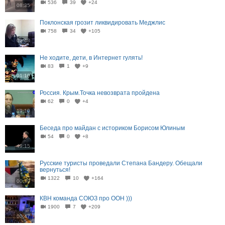
536
39
+24
08:35
Поклонская грозит ликвидировать Меджлис
758
34
+105
02:43
Не ходите, дети, в Интернет гулять!
83
1
+9
01:10
Россия. Крым.Точка невозврата пройдена
62
0
+4
19:10
Беседа про майдан с историком Борисом Юлиным
54
0
+8
49:15
Русские туристы проведали Степана Бандеру. Обещали
вернуться!
1322
10
+164
00:39
КВН команда СОЮЗ про ООН )))
1900
7
+209
00:47