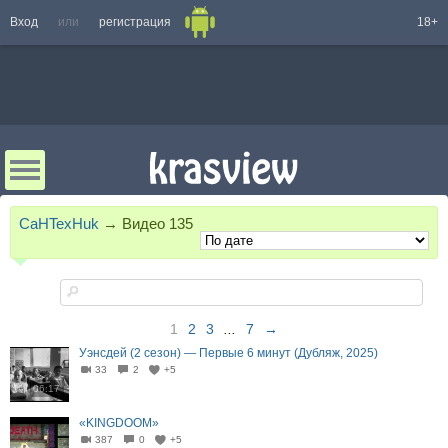
Вход
или
регистрация
18+
CaHTexHuk
→
Видео
135
1
2
3
...
7
→
Уэнсдей (2 сезон) — Первые 6 минут (Дубляж, 2025)
33
2
+5
06:17
«KINGDOOM»
387
0
+5