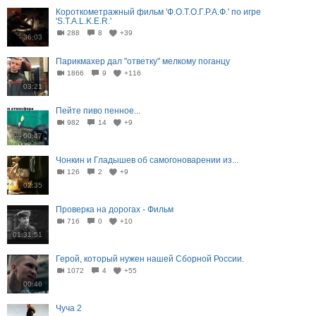
Короткометражный фильм 'Ф.О.Т.О.Г.Р.А.Ф.' по игре
'S.T.A.L.K.E.R.'
288
8
+39
36:03
Парикмахер дал "ответку" мелкому поганцу
1866
9
+116
03:21
Пейте пиво пенное...
982
14
+9
00:47
Чонкин и Гладышев об самогоноварении из...
126
2
+9
02:35
Проверка на дорогах - Фильм
716
0
+10
01:31:51
Герой, который нужен нашей Сборной России.
1072
4
+55
00:46
Чуча 2