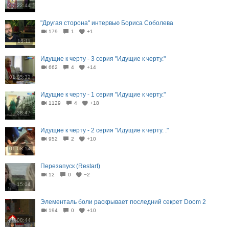
22:44
"Другая сторона" интервью Бориса Соболева
179
1
+1
16:11
Идущие к черту - 3 серия "Идущие к черту."
662
4
+14
01:05:32
Идущие к черту - 1 серия "Идущие к черту."
1129
4
+18
38:47
Идущие к черту - 2 серия "Идущие к черту. ."
952
2
+10
01:08:14
Перезапуск (Restart)
12
0
−2
15:04
Элементаль боли раскрывает последний секрет Doom 2
194
0
+10
08:44