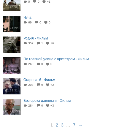
5
0
+1
25:59
Чуча
69
0
0
24:22
Родня - Фильм
357
1
+6
01:32:26
По главной улице с оркестром - Фильм
260
0
0
01:28:29
Огарева, 6 - Фильм
208
0
+2
01:23:31
Без срока давности - Фильм
284
0
+3
01:27:35
1
2
3
...
7
→