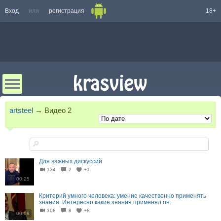
Вход
или
регистрация
18+
artsteel
→
Видео
2
Для важных дискуссий
134
2
+1
00:25
Критерий умного человека: умение качественно применять
знания. Интересно какие знания применял он.
108
8
+8
00:08