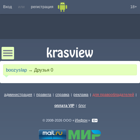
Вход
или
регистрация
18+
boozyslap
→
Друзья
0
администрация
правила
справка
реклама
для правообладателей
|
|
|
|
|
оплата VIP
блог
|
Инфон
© 2008-2026 ООО «
»