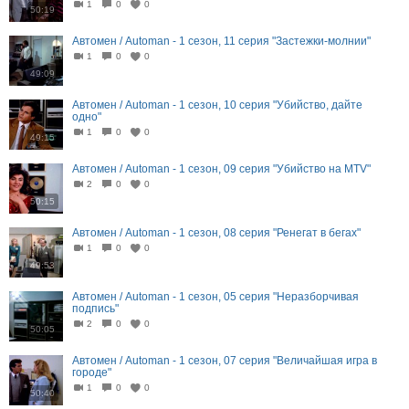
1
0
0
50:19
Автомен / Automan - 1 сезон, 11 серия "Застежки-молнии"
1
0
0
49:09
Автомен / Automan - 1 сезон, 10 серия "Убийство, дайте
одно"
1
0
0
49:15
Автомен / Automan - 1 сезон, 09 серия "Убийство на MTV"
2
0
0
50:15
Автомен / Automan - 1 сезон, 08 серия "Ренегат в бегах"
1
0
0
49:53
Автомен / Automan - 1 сезон, 05 серия "Неразборчивая
подпись"
2
0
0
50:05
Автомен / Automan - 1 сезон, 07 серия "Величайшая игра в
городе"
1
0
0
50:40