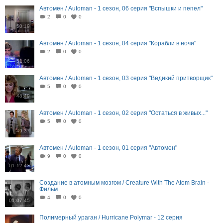
Автомен / Automan - 1 сезон, 06 серия "Вспышки и пепел"
2
0
0
50:19
Автомен / Automan - 1 сезон, 04 серия "Корабли в ночи"
2
0
0
51:06
Автомен / Automan - 1 сезон, 03 серия "Ведикий притворщик"
5
0
0
48:49
Автомен / Automan - 1 сезон, 02 серия "Остаться в живых..."
5
0
0
49:37
Автомен / Automan - 1 сезон, 01 серия "Автомен"
9
0
0
01:12:43
Создание в атомным мозгом / Creature With The Atom Brain -
Фильм
4
0
0
01:07:45
Полимерный ураган / Hurricane Polymar - 12 серия