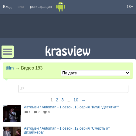
Вход
или
регистрация
18+
tfilm
→
Видео
193
1
2
3
...
10
→
Автомен / Automan - 1 сезон, 13 серия "Клуб "Десятка""
1
0
0
49:13
Автомен / Automan - 1 сезон, 12 серия "Смерть от
дизайнера"