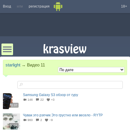
Вход
или
регистрация
18+
starlight
→
Видео
11
Samsung Galaxy S3 обзор от гуру
146
22
+3
21:37
Чувак это рэпчик Это грустно или весело - RYTP
960
2
−9
00:06