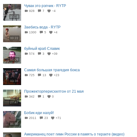
Чувак это рэпчик - RYTP
928
7
−4
00:13
Заебись вода - RYTP
1300
5
+4
00:22
буйный краб Славик
574
3
+39
01:09
Самая большая трагедия бокса
725
13
+23
03:36
Прожекторперисхилтон от 21 мая
342
1
0
27:47
Бобик иди нахуй!
2011
23
+71
01:50
Американец поет гимн России в память о теракте (видео)