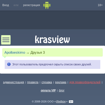
Вход
или
регистрация
18+
Apolloeskimo
→
Друзья
3
Этот пользователь предпочел скрыть список своих друзей.
администрация
правила
справка
реклама
для правообладателей
|
|
|
|
|
оплата VIP
блог
|
Инфон
© 2008-2026 ООО «
»