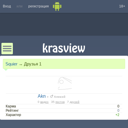
Вход
или
регистрация
18+
Squier
→
Друзья
1
Akn
○
Алексей
0
видео
35
постов
7
друзей
Карма
0
Рейтинг
0
Характер
+2