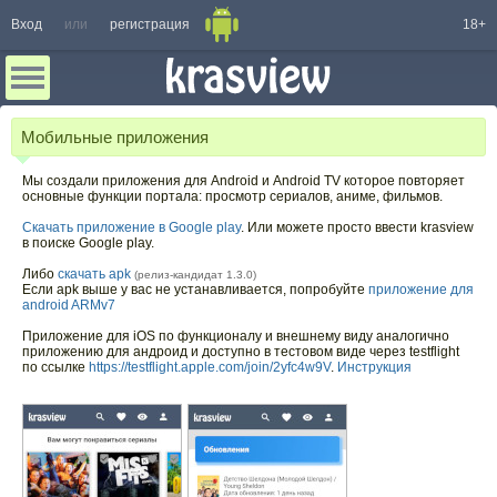
Вход
или
регистрация
18+
Мобильные приложения
Мы создали приложения для Android и Android TV которое повторяет
основные функции портала: просмотр сериалов, аниме, фильмов.
Скачать приложение в Google play
. Или можете просто ввести krasview
в поиске Google play.
Либо
скачать apk
(релиз-кандидат 1.3.0)
Если apk выше у вас не устанавливается, попробуйте
приложение для
android ARMv7
Приложение для iOS по функционалу и внешнему виду аналогично
приложению для андроид и доступно в тестовом виде через testflight
по ссылке
https://testflight.apple.com/join/2yfc4w9V
.
Инструкция