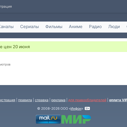
страция
Каналы
Сериалы
Фильмы
Аниме
Радио
Люди
е цен 20 июня
смотров
истрация
|
правила
|
справка
|
реклама
|
для правообладателей
|
оплата VI
© 2008-2026 ООО «
Инфон
»