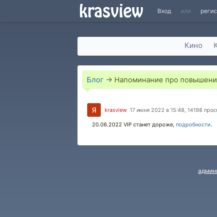
Вход
или
реги
Кино
Блог
→
Напоминание про повышени
krasview
17 июня 2022 в 15:48, 14198 про
20.06.2022 VIP станет дороже,
подробности
.
админ