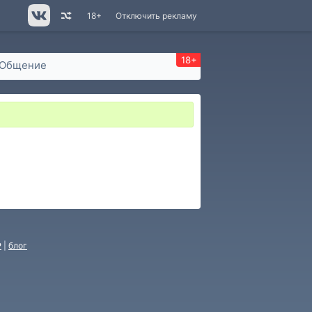
18+
Отключить рекламу
18+
Общение
P
|
блог