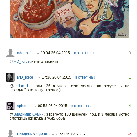
addon_1
19:04 26.04.2015
в ответ на ↓
0
○
@
MD_force
,
нечё шпионить
MD_force
17:36 26.04.2015
в ответ на ↓
+1
○
@
addon_1
,
значит 26-го числа, сего месяца, на ресурс ты не
заходил? Кто-то тут трепло.)
spheric
00:58 26.04.2015
в ответ на ↓
+4
○
@
Владимир Сумин
,
:) всего-то 100 шекелей, поц, и 3 месяца уютно
смотришь физрука и губку боба
Владимир Сумин
21:21 25.04.2015
-2
○