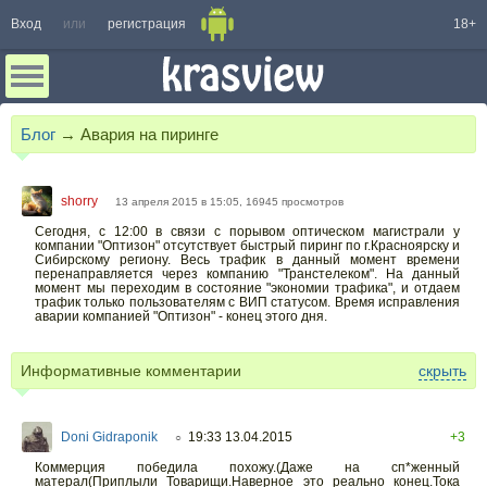
Вход
или
регистрация
18+
Блог
→
Авария на пиринге
shorry
13 апреля 2015 в 15:05, 16945 просмотров
Сегодня, с 12:00 в связи с порывом оптическом магистрали у
компании "Оптизон" отсутствует быстрый пиринг по г.Красноярску и
Сибирскому региону. Весь трафик в данный момент времени
перенаправляется через компанию "Транстелеком". На данный
момент мы переходим в состояние "экономии трафика", и отдаем
трафик только пользователям с ВИП статусом. Время исправления
аварии компанией "Оптизон" - конец этого дня.
Информативные комментарии
скрыть
Doni Gidraponik
19:33 13.04.2015
+3
○
Коммерция победила похожу.(Даже на сп*женный
матерал(Приплыли Товарищи.Наверное это реально конец.Тока