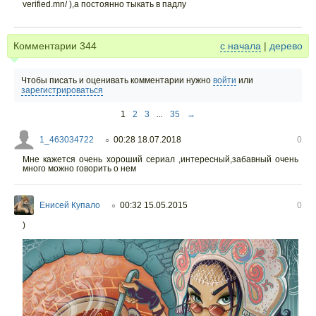
verified.mn/ ),а постоянно тыкать в падлу
Комментарии
344
с начала
|
дерево
Чтобы писать и оценивать комментарии нужно
войти
или
зарегистрироваться
1
2
3
...
35
→
1_463034722
00:28 18.07.2018
0
○
Мне кажется очень хороший сериал ,интересный,забавный очень
много можно говорить о нем
Енисей Купало
00:32 15.05.2015
0
○
)