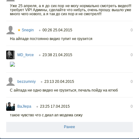
Уже 25 апреля, а я до сих пор не могу нормально смотреть видео!!!
требует VIP! Админы, сделайте что нибуть, очень прошу. вышло уже
много чего нового, а я так до сих пор и не смотрел!!!
★
Snegin
00:26 25.04.2015
0
○
На айпаде постоянно видио тупит не грузится
MD_force
23:38 21.04.2015
0
○
bezzumniy
23:13 20.04.2015
0
○
С айпада ни одно видео не грузиться, печаль пойду на ютюб
BaJIepa
23:25 17.04.2015
0
○
такое чувство что с диал ап модема сижу
Ранее