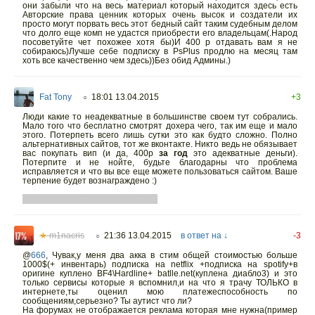
они забыли что на весь материал который находится здесь есть
Авторские права ценник которых очень высок и создатели их
просто могут порвать весь этот бедный сайт таким судебным делом
что долго еще комп не удастся приобрести его владельцам(.Народ
посоветуйте чет похожее хотя бы)И 400 р отдавать вам я не
собираюсь)Лучше себе подписку в PsPlus продлю на месяц там
хоть все качественно чем здесь))Без обид Админы.)
Fat Tony
18:01 13.04.2015
+3
○
Люди какие то неадекватные в большинстве своем тут собрались.
Мало того что бесплатно смотрят дохера чего, так им еще и мало
этого. Потерпеть всего лишь сутки это как будто сложно. Полно
альтернативных сайтов, тот же вконтакте. Никто ведь не обязывает
вас покупать вип (и да, 400р
за год
это адекватные деньги).
Потерпите и не нойте, будьте благодарны что проблема
исправляется и что вы все еще можете пользоваться сайтом. Ваше
терпение будет вознаграждено :)
п.с. предлагаю банить нытиков :D
★
m1nacris
21:36 13.04.2015
в ответ на ↓
-3
○
@
666
,
Чувак,у меня два акка в стим общей стоимостью больше
1000$(+ инвентарь) подписка на netflix +подписка на spotify+в
оригине куплено BF4\Hardline+ batlle.net(куплена диабло3) и это
только сервисы которые я вспомнил,и на что я трачу ТОЛЬКО в
интернете,ты оценил мою платежеспособность по
сообщениям,серьезно? Ты аутист что ли?
На форумах не отображается реклама которая мне нужна(пример