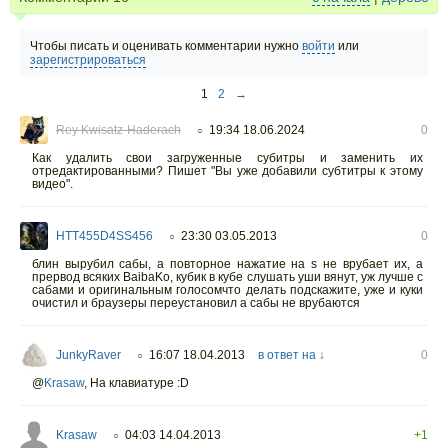
Чтобы писать и оценивать комментарии нужно
войти
или
зарегистрироваться
1
2
→
Rey Kwisatz-Haderach
19:34 18.06.2024
0
○
Как удалить свои загруженные субитры и заменить их
отредактированными? Пишет "Вы уже добавили субтитры к этому
видео".
HTT455D4SS456
23:30 03.05.2013
0
○
блин вырубил сабы, а повторное нажатие на s не врубает их, а
прервод всяких BaibaKo, кубик в кубе слушать уши вянут, уж лучше с
сабами и оригинальным голосомчто делать подскажите, уже и куки
очистил и браузеры переустановил а сабы не врубаются
JunkyRaver
16:07 18.04.2013
в ответ на ↓
0
○
@
Krasaw
,
На клавиатуре :D
Krasaw
04:03 14.04.2013
+1
○