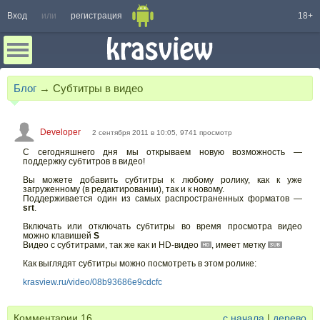
Вход
или
регистрация
18+
Блог
→
Субтитры в видео
Developer
2 сентября 2011 в 10:05, 9741 просмотр
С сегодняшнего дня мы открываем новую возможность —
поддержку субтитров в видео!
Вы можете добавить субтитры к любому ролику, как к уже
загруженному (в редактировании), так и к новому.
Поддерживается один из самых распространенных форматов —
srt
.
Включать или отключать субтитры во время просмотра видео
можно клавишей
S
Видео с субтитрами, так же как и HD-видео
, имеет метку
Как выглядят субтитры можно посмотреть в этом ролике:
krasview.ru/video/08b93686e9cdcfc
Комментарии
16
с начала
|
дерево