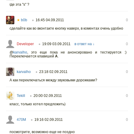
где эта "s" ?
★
b0b
16:45 04.09.2011
0
○
сделайте как во вконтакте кнопку наверх, в коментах очень удобно
Developer
19:09 03.09.2011
в ответ на ↓
0
○
@
karvalho
, это еще пока не анонсировано и тестируется :)
Переключается клавишей
A
.
karvalho
23:18 02.09.2011
0
○
А как переключаться между звуковыми дорожками?
Tekill
20:00 02.09.2011
0
○
класс, только хотел предложить)
470M
19:16 02.09.2011
0
○
посмотрите, возможно еще не поздно