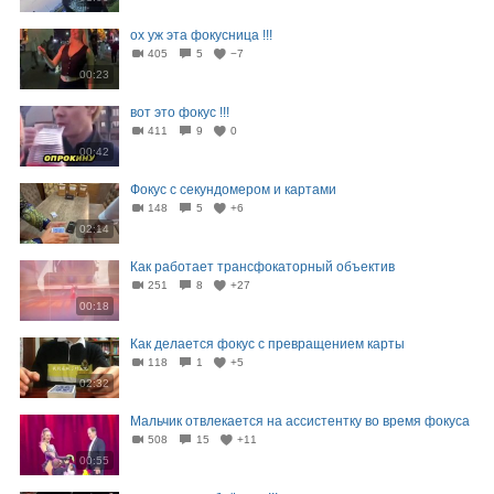
ох уж эта фокусница !!!
405
5
−7
00:23
вот это фокус !!!
411
9
0
00:42
Фокус с секундомером и картами
148
5
+6
02:14
Как работает трансфокаторный объектив
251
8
+27
00:18
Как делается фокус с превращением карты
118
1
+5
02:32
Мальчик отвлекается на ассистентку во время фокуса
508
15
+11
00:55