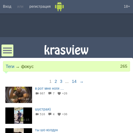
Вход
или
регистрация
18+
Теги
→
фокус
265
1
2
3
...
14
→
в рот мне ноги ....
667
7
+26
00:16
шустрая)
516
4
+36
00:15
ты шо колдун