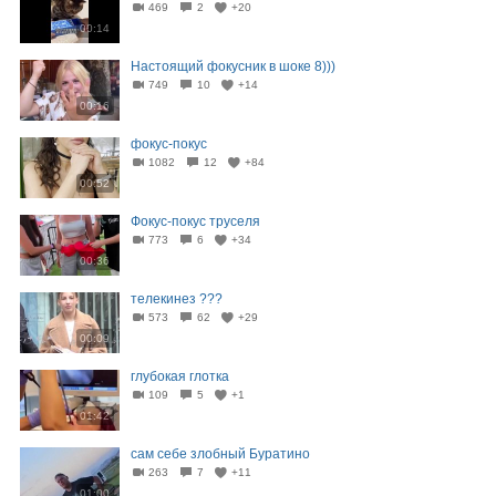
469
2
+20
00:14
Настоящий фокусник в шоке 8)))
749
10
+14
00:16
фокус-покус
1082
12
+84
00:52
Фокус-покус труселя
773
6
+34
00:36
телекинез ???
573
62
+29
00:09
глубокая глотка
109
5
+1
01:42
сам себе злобный Буратино
263
7
+11
01:00