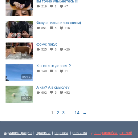
вы точно улыбнётесь !!!
219
1
+7
01:00
Фокус с изнасилованием)
851
5
+16
00:28
фокус покус
525
6
+20
00:46
Как он это делает ?
140
8
+1
05:17
А как? А в смысле?
602
5
+52
00:20
1
2
3
...
14
→
администрация
правила
справка
реклама
для правообладателей
|
|
|
|
|