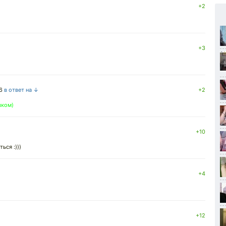
+2
+3
6
в ответ на ↓
+2
шком)
+10
ься :)))
+4
+12