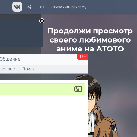
18+
Отключить рекламу
18+
Общение
тренное
Поиск