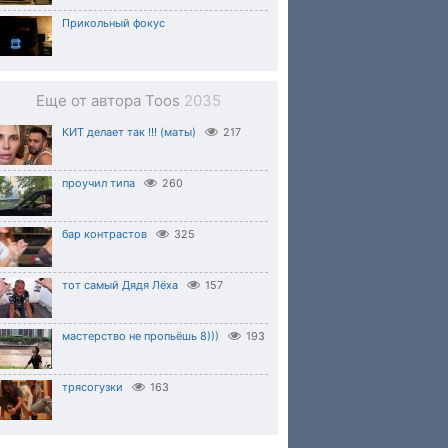
Прикольный фокус
Еще от автора Toos
2035
КИТ делает так !!! (маты)
217
проучил типа
260
бар контрастов
325
тот самый Дядя Лёха
157
мастерство не пропьёшь 8)))
193
трясогузки
163