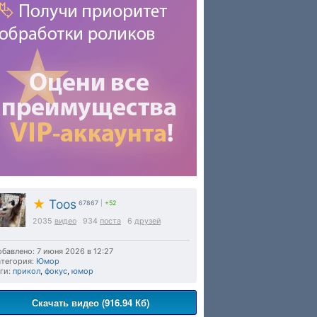
★
Toos
67867
|
+52
2035
видео
934
поста
6
друзей
бавлено: 7 июня 2026 в 12:27
тегория:
Юмор
ги:
прикол
,
фокус
,
юмор
Скачать видео (916.94 Кб)