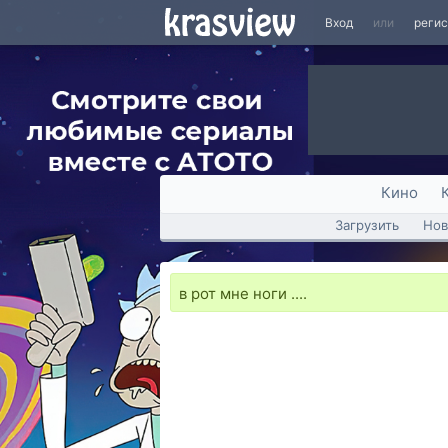
Вход
или
реги
Кино
Загрузить
Нов
в рот мне ноги ....