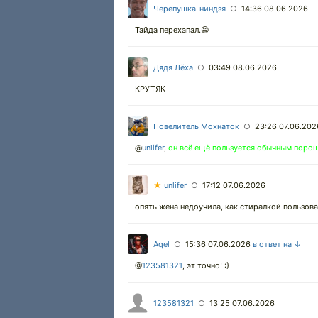
Черепушка-ниндзя
14:36 08.06.2026
○
Тайда перехапал.😄
Дядя Лёха
03:49 08.06.2026
○
КРУТЯК
Повелитель Мохнаток
23:26 07.06.202
○
@
unlifer
,
он всё ещё пользуется обычным поро
★
unlifer
17:12 07.06.2026
○
опять жена недоучила, как стиралкой пользоват
Aqel
15:36 07.06.2026
в ответ на ↓
○
@
123581321
,
эт точно! :)
123581321
13:25 07.06.2026
○