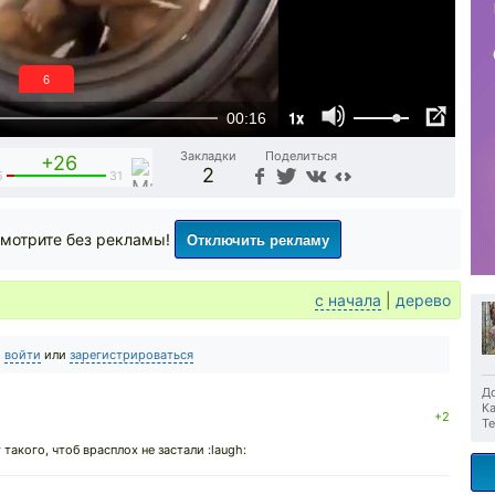
5
1x
00:16
Закладки
Поделиться
+26
2
5
31
Отключить рекламу
мотрите без рекламы!
с начала
|
дерево
о
войти
или
зарегистрироваться
До
Ка
+2
Те
акого, чтоб врасплох не застали :laugh: