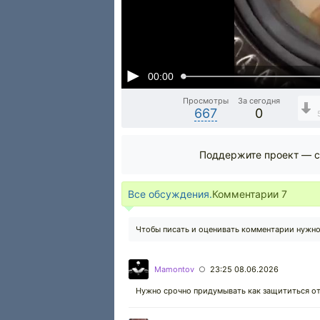
00:00
Просмотры
За сегодня
667
0
Поддержите проект — с
Все обсуждения.
Комментарии
7
Чтобы писать и оценивать комментарии нужн
Mamontov
23:25 08.06.2026
○
Нужно срочно придумывать как защититься от т