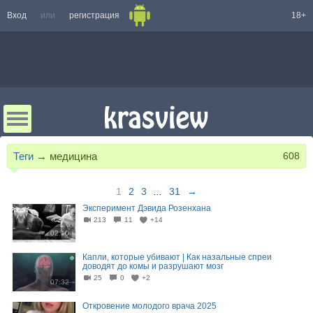
Вход
или
регистрация
18+
Теги
→
медицина
608
1
2
3
...
31
→
Эксперимент Дэвида Розенхана
213
11
+14
02:10
Капли, которые убивают | Как назальные спреи
доводят до комы и разрушают мозг
25
0
+2
07:32
Откровение молодого врача 2025