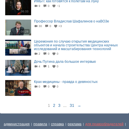
ИМБП: как готовятся к полётам на Луну
9
0
−1
06:33
Профессор Владислав Шафалинов о наВОЗе
30
0
+3
06:28
Церемония по случаю открытия медицинских
объектов и начала строительства Центра научных
исследований и масштабирования технологий
35:24
2
0
0
Дочь Путина дала большое интервью
4
1
0
42:48
Крах медицины - правда о девяностых
0
0
0
42:13
1
2
3
...
31
→
администрация
правила
справка
реклама
для правообладателей
|
|
|
|
|