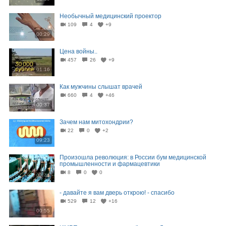
Необычный медицинский проектор
109
4
+9
00:29
Цена войны..
457
26
+9
01:16
Как мужчины слышат врачей
660
4
+46
00:37
Зачем нам митохондрии?
22
0
+2
09:23
Произошла революция: в России бум медицинской
промышленности и фармацевтики
8
0
0
09:41
- давайте я вам дверь открою! - спасибо
529
12
+16
00:55