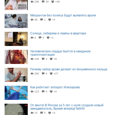
298
30
+40
03:55
Мигрантов без полиса будут выявлять врачи
38
1
+5
01:08
Солнце, сибиряки и лампы в квартире.
4
0
+1
44:39
Человеческое сердце бьётся в ожидании
трансплантации
148
3
+8
00:11
Почему забор крови делают из безымянного пальца
266
9
+27
00:54
Как работает аппарат Илизарова
123
0
+4
00:55
От винта! В России за 5 лет с нуля создали новый
авиадвигатель, Время-вперёд! №644
15
0
+3
11:15