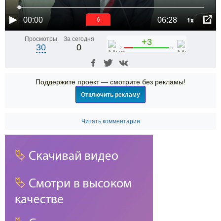
1x
00:00
06:28
5
Просмотры
За сегодня
+3
30
0
2
5
Поддержите проект — смотрите без рекламы!
Отключить рекламу
Читать комментарии