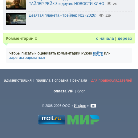
ТАЙЛЕР РЕЙК 3 и другие НОВОСТИ КИНО
26
Девятая планета - трейлер №2 (2026)
129
Комментарии
0
с начала
|
дерево
Чтобы писать и оценивать комментарии нужно
войти
или
зарегистрироваться
администрация
правила
справка
реклама
для правообладателей
|
|
|
|
|
оплата VIP
блог
|
Инфон
© 2008-2026 ООО «
»