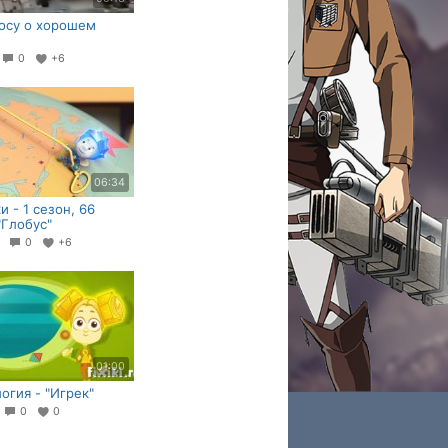
осу о хорошем
7
0
+6
06:34
и - 1 сезон, 66
"Глобус"
7
0
+6
01:00
огия - "Игрек"
1
0
0