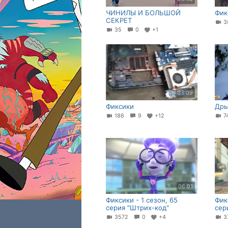
ЧИНИЛЫ И БОЛЬШОЙ
Фик
СЕКРЕТ
3
35
0
+1
03:09
Фиксики
Дры
186
9
+12
7
06:01
Фиксики - 1 сезон, 65
Фик
серия "Штрих-код"
сер
3572
0
+4
3