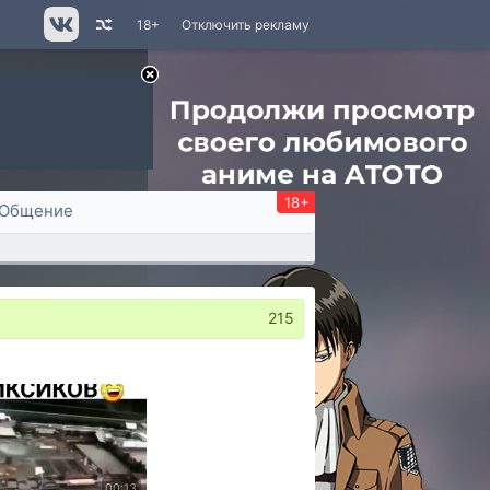
18+
Отключить рекламу
18+
Общение
215
00:13