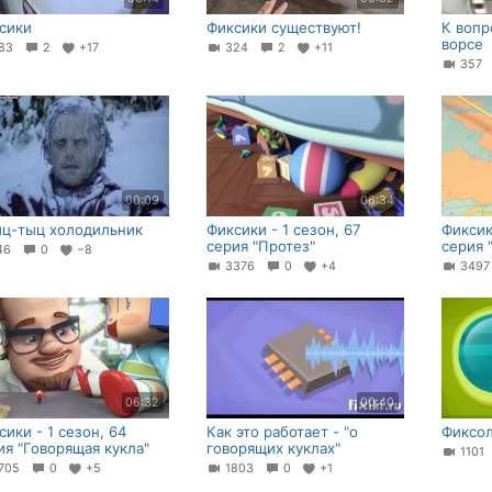
сики
Фиксики существуют!
К вопр
ворсе
83
2
+17
324
2
+11
35
00:09
06:34
ц-тыц холодильник
Фиксики - 1 сезон, 67
Фиксик
серия "Протез"
серия 
46
0
−8
3376
0
+4
349
06:32
00:40
сики - 1 сезон, 64
Как это работает - "о
Фиксол
ия "Говорящая кукла"
говорящих куклах"
110
705
0
+5
1803
0
+1