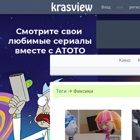
Вход
или
реги
Кино
Теги
→
Фиксики
04:45