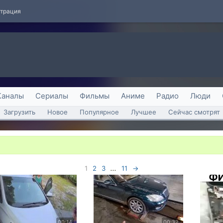
страция
Каналы
Сериалы
Фильмы
Аниме
Радио
Люди
Загрузить
Новое
Популярное
Лучшее
Сейчас смотрят
1
2
3
...
11
→
00:14
00:32