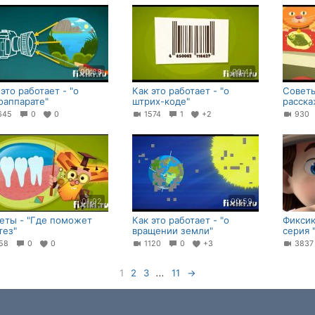
00:38
00:41
 это работает - "о
Как это работает - "о
Cоветы
оаппарате"
штрих-коде"
расска
645
0
0
1574
1
+2
93
01:02
00:59
еты - "Где поможет
Как это работает - "о
Фиксик
тез"
вращении земли"
серия 
58
0
0
1120
0
+3
383
1
2
3
...
11
→