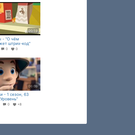
00:59
 - "О чём
жет штрих-код"
0
0
0
06:03
и - 1 сезон, 63
"Уровень"
7
0
+8