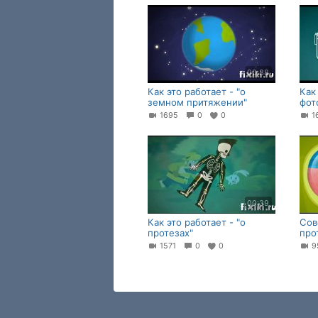
00:38
Как это работает - "о
Как
земном притяжении"
фот
1695
0
0
1
00:39
Как это работает - "о
Cов
протезах"
про
1571
0
0
9