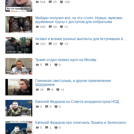
524
25
+29
01:15
Майдан получил всё, за что стоял. Новые, мужские,
кружевные трусы с доступом для побратыма
260
34
+1
00:21
безвиз и всякие разные выплаты для вступивших в ...
103
13
+3
01:32
Трамп отдал приказ идти на Москву
5
1
0
44:40
Глиняная свистулька, и другие приключения
Ш(д)уриков
16
8
+1
09:06
Евгений Федоров на Совете координаторов НОД
2
0
0
43:07
Евгений Федоров про спектакль Трампа и Зеленского
5
1
0
01:10:11