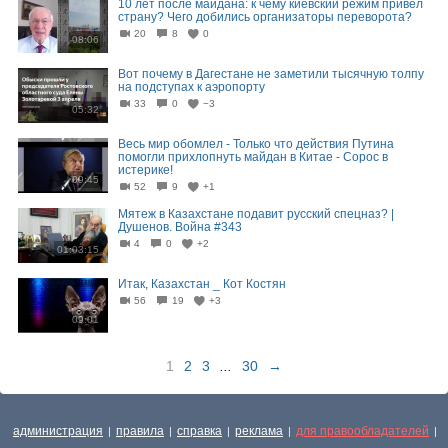
10 лет после майдана: к чему киевский режим привел
страну? Чего добились организаторы переворота?
20
8
0
08:06
Вот почему в Дагестане не заметили тысячную толпу
на подступах к аэропорту
33
0
−3
05:32
Весь мир обомлел - Только что действия Путина
помогли прихлопнуть майдан в Китае - Сорос в
истерике!
09:45
52
9
+1
Мятеж в Казахстане подавит русский спецназ? |
Душенов. Война #343
4
0
+2
01:03:15
Итак, Казахстан _ Кот Костян
56
19
+3
09:01
1
2
3
...
30
→
администрация
правила
справка
реклама
для правообладателей
|
|
|
|
|