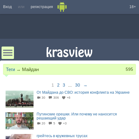
Вход
или
регистрация
18+
Теги
→
Майдан
595
1
2
3
...
30
→
От Майдана до СВО: история конфликта на Украине
30
306
+6
33:43
Путинские орешки. Или почему не наносится
решающий удар
20
5
+3
23:02
грейтесь в кружевных трусах