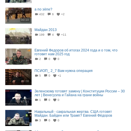
а по зёпе?
432
6
+2
00:10
Майдан 2013
199
4
+11
00:21
Евгений Федоров об итогах 2024 года и о том, что
готовит нам 2025 год
2
0
0
01:20:30
ПСИОП_ 2_7 Вам нужна операция
5
0
+1
10:08
Зеленскому готовят замену | Конституции России – 30
лет | Венесуэла и Гайана на грани войны
1
0
0
01:43:24
Навальный - сакральная жертва. США готовят
Майдан. Байден или Трамп? Евгений Фёдоров
3
0
0
01:01:31