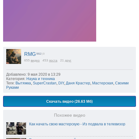
RMG
5912
| 0
655
видео
453
поста
21
друг
Добавлено: 9 мая 2020 в 13:29
Категория:
Наука и техника
Теги:
Вытяжка
,
SuperCrastan
,
DIY
,
Даня Крастер
,
Мастерская
,
Своими
Руками
Скачать видео (26.63 Мб)
Похожее видео
Как начать свою мастерскую - Из подвала в телевизор