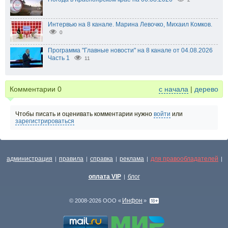
Интервью на 8 канале. Марина Левочко, Михаил Комков.
0
Программа "Главные новости" на 8 канале от 04.08.2026
Часть 1
11
Комментарии
0
с начала
|
дерево
Чтобы писать и оценивать комментарии нужно
войти
или
зарегистрироваться
администрация
правила
справка
реклама
для правообладателей
|
|
|
|
|
оплата VIP
блог
|
Инфон
© 2008-2026 ООО «
»