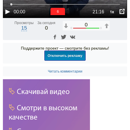
1x
00:00
21:16
6
Просмотры
За сегодня
0
15
0
0
0
Поддержите проект — смотрите без рекламы!
Отключить рекламу
Читать комментарии