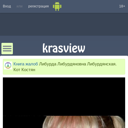
Вход
или
регистрация
18+
Книга жалоб
Либурда Либурдяновна Либурдянская.
Кот Костян