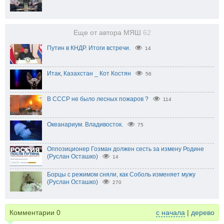
Еще от автора МЯШ
62
Путин в КНДР. Итоги встречи.
14
Итак, Казахстан _ Кот Костян
56
В СССР не было лесных пожаров ?
114
Океанариум. Владивосток.
75
Оппозиционер Гозман должен сесть за измену Родине
(Руслан Осташко)
14
Борцы с режимом сняли, как Соболь изменяет мужу
(Руслан Осташко)
270
Комментарии
0
с начала
|
дерево