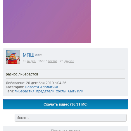
МЯШ
953
| 0
62
видео
15537
постов
25
друзей
разнос либерастов
Добавлено: 26 декабря 2019 в 04:26
Категория:
Новости и политика
Теги:
либерастня
,
предатели
,
хохлы
,
быть или
Скачать видео (36.31 Мб)