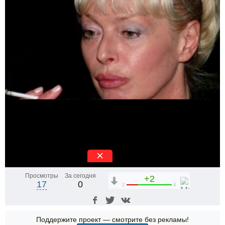
Просмотры
За сегодня
+2
17
0
2
4
Поддержите проект — смотрите без рекламы!