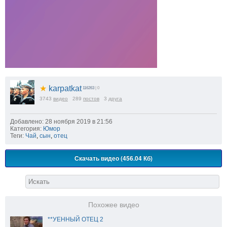
★
karpatkat
116263
| 0
3743
видео
289
постов
3
друга
Добавлено: 28 ноября 2019 в 21:56
Категория:
Юмор
Теги:
Чай
,
сын
,
отец
Скачать видео (456.04 Кб)
Похожее видео
**УЕННЫЙ ОТЕЦ 2