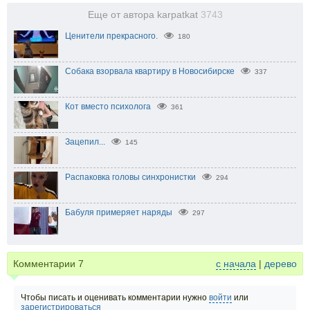
Еще от автора karpatkat
3743
Ценители прекрасного.
180
Собака взорвала квартиру в Новосибирске
337
Кот вместо психолога
361
Зацепил...
145
Распаковка головы синхронистки
294
Бабуля примеряет наряды
297
Комментарии
7
с начала
|
дерево
Чтобы писать и оценивать комментарии нужно
войти
или
зарегистрироваться