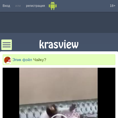
Вход
или
регистрация
18+
Эпик фэйл
Чайку?