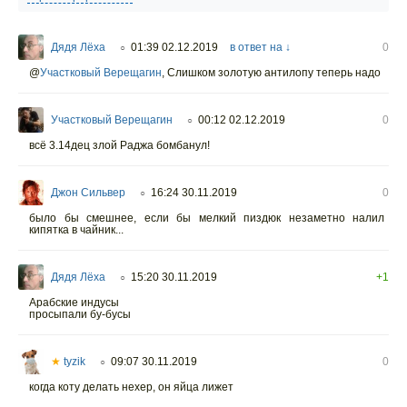
Дядя Лёха
01:39 02.12.2019
в ответ на ↓
0
○
@
Участковый Верещагин
,
Слишком золотую антилопу теперь надо
Участковый Верещагин
00:12 02.12.2019
0
○
всё 3.14дец злой Раджа бомбанул!
Джон Сильвер
16:24 30.11.2019
0
○
было бы смешнее, если бы мелкий пиздюк незаметно налил
кипятка в чайник...
Дядя Лёха
15:20 30.11.2019
+1
○
Арабские индусы
просыпали бу-бусы
★
tyzik
09:07 30.11.2019
0
○
когда коту делать нехер, он яйца лижет