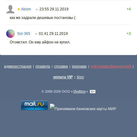
★
Abom
23:55 29.11.2019
+4
○
как же задрали дешевые постановы (:
Sol-365
01:41 29.11.2019
+3
○
Отомстил. Он ему айфон не купил.
администрация
правила
справка
реклама
для правообладателей
|
|
|
|
|
оплата VIP
блог
|
Инфон
© 2008-2026 ООО «
»