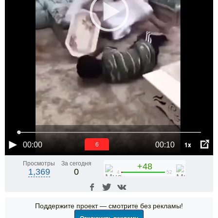
1x
00:00
00:10
6
Просмотры
За сегодня
+48
1,369
0
4
52
Поддержите проект — смотрите без рекламы!