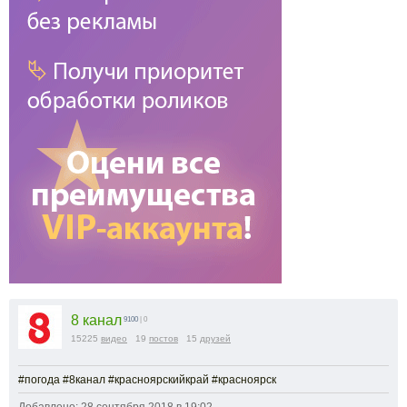
8 канал
9100
| 0
15225
видео
19
постов
15
друзей
#погода #8канал #красноярскийкрай #красноярск
Добавлено: 28 сентября 2018 в 19:02