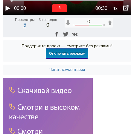
1x
00:00
00:30
5
Просмотры
За сегодня
0
5
0
0
0
Поддержите проект — смотрите без рекламы!
Отключить рекламу
Читать комментарии