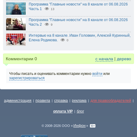
Программа "Главные новости" на 8 канале от 06.08.2026
Часть 1
13
Программа "Главные новости" на 8 канале от 06.08.2026
Часть 2
9
Интервью на 8 канале. Иван Головкин, Алексей Куринный,
Елена Родикова.
0
Комментарии
0
с начала
|
дерево
Чтобы писать и оценивать комментарии нужно
войти
или
зарегистрироваться
администрация
правила
справка
реклама
для правообладателей
|
|
|
|
|
оплата VIP
блог
|
Инфон
© 2008-2026 ООО «
»