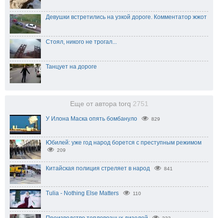
Девушки встретились на узкой дороге. Комментатор жжот
Стоял, никого не трогал...
Танцует на дороге
Еще от автора torq
2751
У Илона Маска опять бомбануло
829
Юбилей: уже год народ борется с преступным режимом
209
Китайская полиция стреляет в народ
841
Tulia - Nothing Else Matters
110
Производство тепловозных дизелей