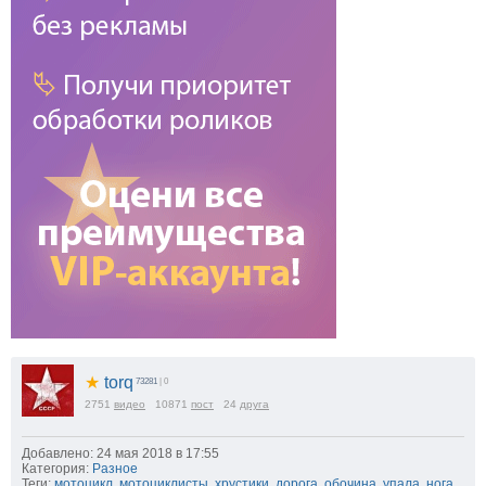
★
torq
73281
| 0
2751
видео
10871
пост
24
друга
Добавлено: 24 мая 2018 в 17:55
Категория:
Разное
Теги:
мотоцикл
,
мотоциклисты
,
хрустики
,
дорога
,
обочина
,
упала
,
нога
,