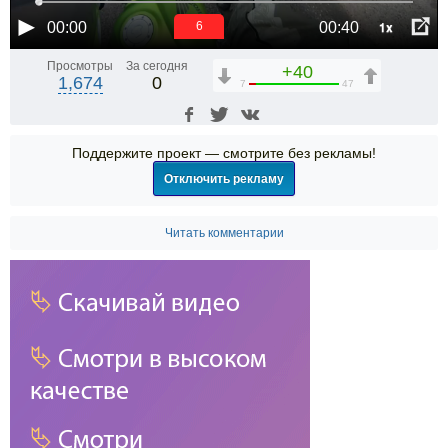
1x
00:00
00:40
5
Просмотры
За сегодня
+40
1,674
0
7
47
Поддержите проект — смотрите без рекламы!
Отключить рекламу
Читать комментарии