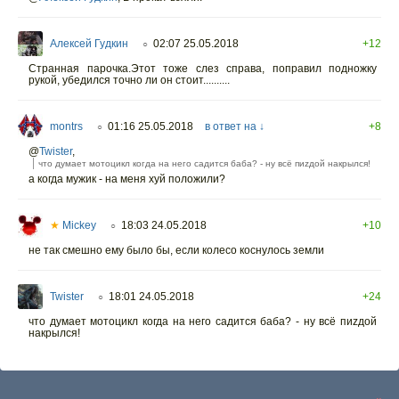
Алексей Гудкин
02:07 25.05.2018
+12
○
Странная парочка.Этот тоже слез справа, поправил подножку
рукой, убедился точно ли он стоит..........
montrs
01:16 25.05.2018
в ответ на ↓
+8
○
@
Twister
,
что думает мотоцикл когда на него садится баба? - ну всё пиzдой накрылся!
а когда мужик - на меня хуй положили?
★
Mickey
18:03 24.05.2018
+10
○
не так смешно ему было бы, если колесо коснулось земли
Twister
18:01 24.05.2018
+24
○
что думает мотоцикл когда на него садится баба? - ну всё пиzдой
накрылся!