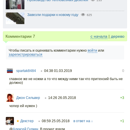
233
Завезли подарки к новому году
625
Комментарии
7
с начала
|
дерево
Чтобы писать и оценивать комментарии нужно
войти
или
зарегистрироваться
spartak8484
04:38 01.03.2019
0
○
главное же не ножки а то что между ними так что притензий быть не
должно)
Джон Сильвер
14:26 26.05.2018
+3
○
чопер ей нужен )
★
Декстер
08:59 25.05.2018
в ответ на ↓
+1
○
@
Алексей Гудкин
,
В прокат взяли.